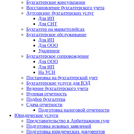
Бухгалтерские консультации
Восстановление бухгалтерского учета
Аутсорсинг бухгалтерских услуг
Для ИП
Для СНТ
Бухгалтер на маркетплейсах
Бухгалтерское обслуживание
Для ИП
Для ООО
Удаленное
Бухгалтерское сопровождение
Для ООО
Для ИП
На УСН
Постановка на бухгалтерский учет
Бухгалтерские услуги для ВЭД
Ведение бухгалтерского учета
Нулевая отчетность
Подбор бухгалтера
Сдача отчетности
Подготовка налоговой отчетности
Юридические услуги
Представительство в Арбитражном суде
Подготовка исковых заявлений
Подготовка юридических документов