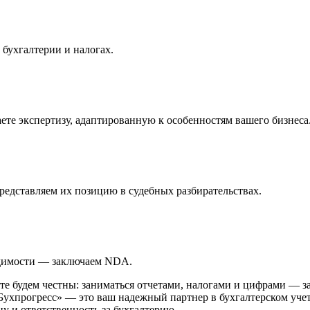
бухгалтерии и налогах.
ете экспертизу, адаптированную к особенностям вашего бизнеса
едставляем их позицию в судебных разбирательствах.
одимости — заключаем NDA.
е будем честны: заниматься отчетами, налогами и цифрами — зад
ухпрогресс» — это ваш надежный партнер в бухгалтерском учете
ну и ответственность за бухгалтерию.